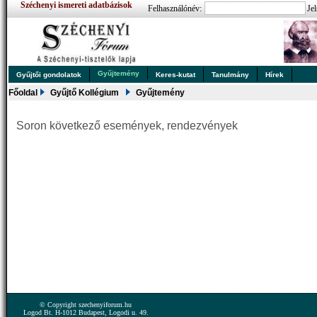
Széchenyi ismereti adatbázisok
Felhasználónév:
Jel
Gyűjtemény
Gyűjtői gondolatok
Keres-kutat
Tanulmány
Hírek
Főoldal
Gyűjtő Kollégium
Gyűjtemény
Soron következő események, rendezvények
© Copyright szechenyiforum.hu
Logod Bt. H-1012 Budapest, Logodi u. 49.