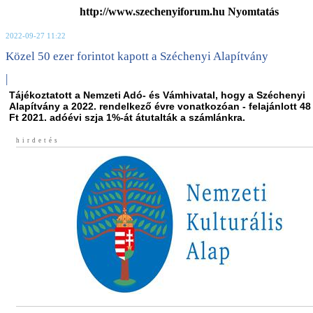
http://www.szechenyiforum.hu Nyomtatás
2022-09-27 11:22
Közel 50 ezer forintot kapott a Széchenyi Alapítvány
|
Tájékoztatott a Nemzeti Adó- és Vámhivatal, hogy a Széchenyi
Alapítvány a 2022. rendelkező évre vonatkozóan - felajánlott 48
Ft 2021. adóévi szja 1%-át átutalták a számlánkra.
hirdetés