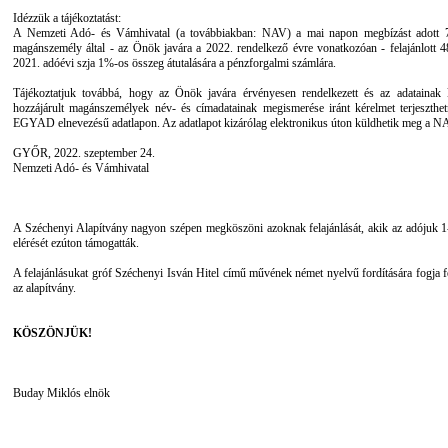
Idézzük a tájékoztatást:
A Nemzeti Adó- és Vámhivatal (a továbbiakban: NAV) a mai napon megbízást adott 7
magánszemély által - az Önök javára a 2022. rendelkező évre vonatkozóan - felajánlott 4
2021. adóévi szja 1%-os összeg átutalására a pénzforgalmi számlára.
Tájékoztatjuk továbbá, hogy az Önök javára érvényesen rendelkezett és az adatainak 
hozzájárult magánszemélyek név- és címadatainak megismerése iránt kérelmet terjeszthe
EGYAD elnevezésű adatlapon. Az adatlapot kizárólag elektronikus úton küldhetik meg a NA
GYŐR, 2022. szeptember 24.
Nemzeti Adó- és Vámhivatal
A Széchenyi Alapítvány nagyon szépen megköszöni azoknak felajánlását, akik az adójuk 1-
elérését ezúton támogatták.
A felajánlásukat gróf Széchenyi Isván Hitel című művének német nyelvű fordítására fogja f
az alapítvány.
KÖSZÖNJÜK!
Buday Miklós elnök