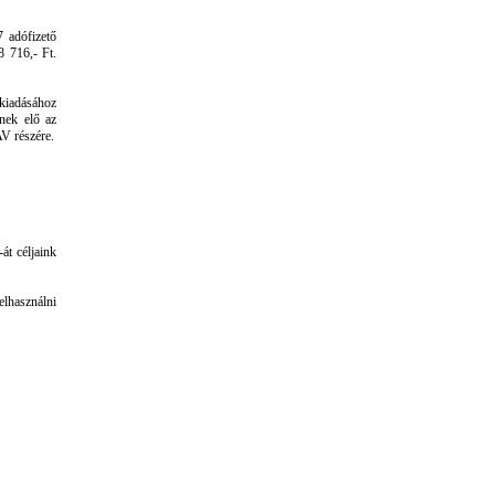
 adófizető
8 716,- Ft.
kiadásához
tnek elő az
V részére.
át céljaink
elhasználni