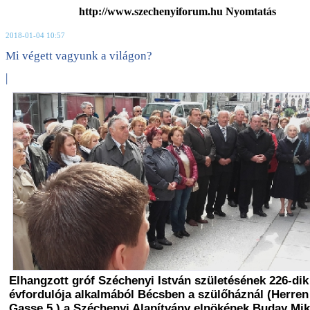
http://www.szechenyiforum.hu Nyomtatás
2018-01-04 10:57
Mi végett vagyunk a világon?
|
Elhangzott gróf Széchenyi István születésének 226-dik
évfordulója alkalmából Bécsben a szülőháznál (Herren
Gasse 5.) a Széchenyi Alapítvány elnökének Buday Mik