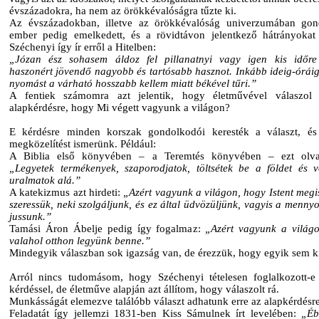
évszázadokra, ha nem az örökkévalóságra tűzte ki.
Az évszázadokban, illetve az örökkévalóság univerzumában go
ember pedig emelkedett, és a rövidtávon jelentkező hátrányokat e
Széchenyi így ír erről a Hitelben:
„Józan ész sohasem áldoz fel pillanatnyi vagy igen kis időre
haszonért jövendő nagyobb és tartósabb hasznot. Inkább ideig-óráig
nyomást a várható hosszabb kellem miatt békével tűri.”
A fentiek számomra azt jelentik, hogy életművével válaszol 
alapkérdésre, hogy Mi végett vagyunk a világon?
E kérdésre minden korszak gondolkodói keresték a választ, és
megközelítést ismerünk. Például:
A Biblia első könyvében – a Teremtés könyvében – ezt olvas
„Legyetek termékenyek, szaporodjatok, töltsétek be a földet és v
uralmatok alá.”
A katekizmus azt hirdeti:
„Azért vagyunk a világon, hogy Istent megi
szeressük, neki szolgáljunk, és ez által üdvözüljünk, vagyis a menny
jussunk.”
Tamási Áron Ábelje pedig így fogalmaz:
„Azért vagyunk a világ
valahol otthon legyünk benne.”
Mindegyik válaszban sok igazság van, de érezzük, hogy egyik sem ki
Arról nincs tudomásom, hogy Széchenyi tételesen foglalkozott-e
kérdéssel, de életműve alapján azt állítom, hogy válaszolt rá.
Munkásságát elemezve találóbb választ adhatunk erre az alapkérdésre
Feladatát így jellemzi 1831-ben Kiss Sámulnek írt levelében:
„Éb