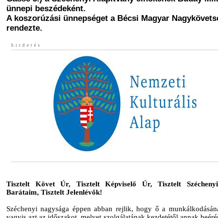
ünnepi beszédeként.
A koszorúzási ünnepséget a Bécsi Magyar Nagykövets
rendezte.
hirdetés
Tisztelt Követ Úr, Tisztelt Képviselő Úr, Tisztelt Széchenyi-
Barátaim, Tisztelt Jelenlévők!
Széchenyi nagysága éppen abban rejlik, hogy ő a munkálkodásán
vagyis azt az időszakot, melyet szolgálatának kezdetétől annak beérés