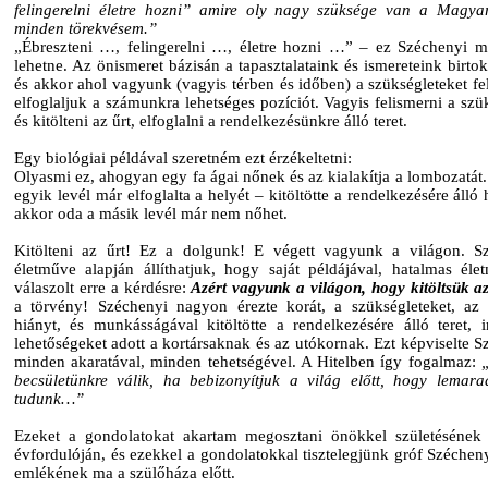
felingerelni életre hozni” amire oly nagy szüksége van a Magya
minden törekvésem.”
„Ébreszteni …, felingerelni …, életre hozni …” – ez Széchenyi mo
lehetne. Az önismeret bázisán a tapasztalataink és ismereteink birto
és akkor ahol vagyunk (vagyis térben és időben) a szükségleteket fe
elfoglaljuk a számunkra lehetséges pozíciót. Vagyis felismerni a szü
és kitölteni az űrt, elfoglalni a rendelkezésünkre álló teret.
Egy biológiai példával szeretném ezt érzékeltetni:
Olyasmi ez, ahogyan egy fa ágai nőnek és az kialakítja a lombozatát.
egyik levél már elfoglalta a helyét – kitöltötte a rendelkezésére álló 
akkor oda a másik levél már nem nőhet.
Kitölteni az űrt! Ez a dolgunk! E végett vagyunk a világon. S
életműve alapján állíthatjuk, hogy saját példájával, hatalmas éle
válaszolt erre a kérdésre:
Azért vagyunk a világon, hogy kitöltsük az
a törvény! Széchenyi nagyon érezte korát, a szükségleteket, az 
hiányt, és munkásságával kitöltötte a rendelkezésére álló teret, i
lehetőségeket adott a kortársaknak és az utókornak. Ezt képviselte S
minden akaratával, minden tehetségével. A Hitelben így fogalmaz:
becsületünkre válik, ha bebizonyítjuk a világ előtt, hogy lemar
tudunk…”
Ezeket a gondolatokat akartam megosztani önökkel születésének
évfordulóján, és ezekkel a gondolatokkal tisztelegjünk gróf Szécheny
emlékének ma a szülőháza előtt.