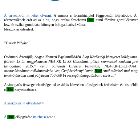
A terveinkről itt lehet olvasni.
A munka a forráshiánytól függetlenül folytatódott. 
résztvevőknek erőt ad az a hit, hogy ezáltal Széchenyi
Hitel
című főműve gördülékenyen
lesz, és ezáltal gondolatai könnyen befogadhatóvá válnak.
Idézzük az értesítést:
"Tisztelt Pályázó!
Örömmel értesítjük, hogy a Nemzeti Együttműködési Alap Közösségi környezet kollégiuma 
február 13-án megjelentetett NEA-KK-15-SZ kódszámú, „Civil szervezetek szakmai pr
támogatása 2015.” című pályázati kiírásra benyújtott, NEA-KK-15-SZ-0944 
azonosítószámon nyilvántartásba vett, Gróf Széchenyi István
Hitel
című művének mai magy
történő átírása című pályázata 750 000 Ft összegű támogatásban részesül."
A támogatás összege lehetőséget ad az átírás közvetlen költségeinek fedezésére és kis pél
a
Hitel
kinyomtatására.
A szerződés itt olvasható>>
A
Hitel
előjegyzése
itt lehetséges
>>