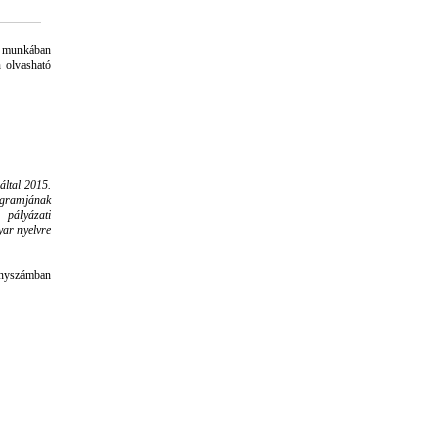
A munkában
 olvasható
által 2015.
ogramjának
pályázati
ar nyelvre
dányszámban