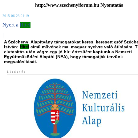
http://www.szechenyiforum.hu Nyomtatás
2015-06-23 04:19
Nyert a
Hitel
|
A Széchenyi Alapítvány támogatókat keres, keresett gróf Széch
István:
Hitel
című művének mai magyar nyelvre való átírására. 
elutasítás után végre egy jó hír: értesítést kaptunk a Nemzeti
Együttműködési Alaptól (NEA), hogy támogatják tervünk
megvalósítását.
hirdetés