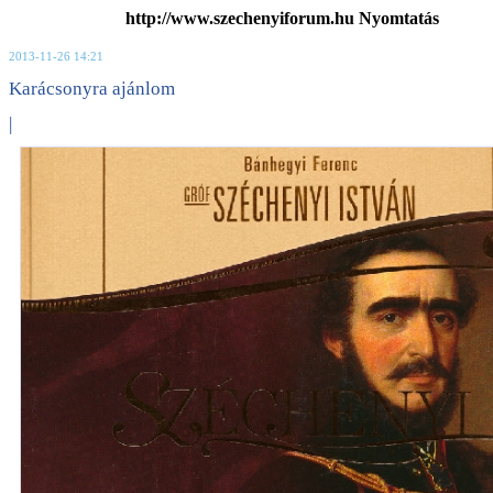
http://www.szechenyiforum.hu Nyomtatás
2013-11-26 14:21
Karácsonyra ajánlom
|