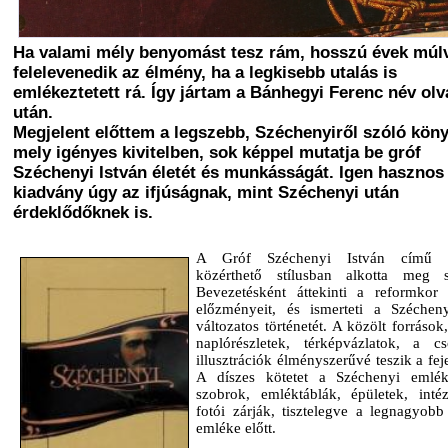
Ha valami mély benyomást tesz rám, hosszú évek múlv
felelevenedik az élmény, ha a legkisebb utalás is
emlékeztetett rá. Így jártam a Bánhegyi Ferenc név olv
után.
Megjelent előttem a legszebb, Széchenyiről szóló köny
mely igényes kivitelben, sok képpel mutatja be gróf
Széchenyi István életét és munkásságát. Igen hasznos
kiadvány úgy az ifjúságnak, mint Széchenyi után
érdeklődőknek is.
A Gróf Széchenyi István című 
közérthető stílusban alkotta meg s
Bevezetésként áttekinti a reformkor t
előzményeit, és ismerteti a Szécheny
változatos történetét. A közölt források
naplórészletek, térképvázlatok, a cs
illusztrációk élményszerűvé teszik a fej
A díszes kötetet a Széchenyi emlék
szobrok, emléktáblák, épületek, int
fotói zárják, tisztelegve a legnagyob
emléke előtt.