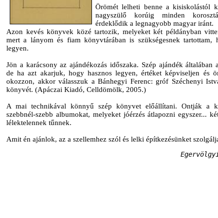
Örömét lelheti benne a kisiskolástól 
nagyszülő korúig minden korosztá
érdeklődik a legnagyobb magyar iránt.
Azon kevés könyvek közé tartozik, melyeket két példányban vitt
mert a lányom és fiam könyvtárában is szükségesnek tartottam, 
legyen.
Jön a karácsony az ajándékozás időszaka. Szép ajándék általában 
de ha azt akarjuk, hogy hasznos legyen, értéket képviseljen és ö
okozzon, akkor válasszuk a Bánhegyi Ferenc: gróf Széchenyi Ist
könyvét. (Apáczai Kiadó, Celldömölk, 2005.)
A mai technikával könnyű szép könyvet előállítani. Ontják a 
szebbnél-szebb albumokat, melyeket jóérzés átlapozni egyszer... két
lélektelennek tűnnek.
Amit én ajánlok, az a szellemhez szól és lelki építkezésünket szolgálj
 Egervölgy