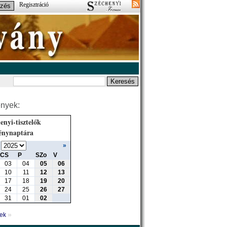
Regisztráció
nyek:
enyi-tisztelők
énynaptára
»
CS
P
SZo
V
03
04
05
06
10
11
12
13
17
18
19
20
24
25
26
27
31
01
02
»
yek