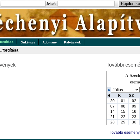
:
Jelszó:
 fordítása
Önkéntes
Adomány
Pályázatok
a, fordítása
zvények
További esemé
A Széch
esem
«
H
K
SZ
30
01
02
07
08
09
14
15
16
21
22
23
28
29
30
További esemén