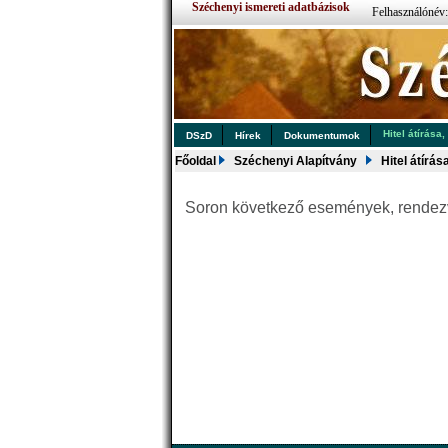
Széchenyi ismereti adatbázisok
Felhasználónév
Hitel átírása,
DSzD
Hírek
Dokumentumok
Főoldal
Széchenyi Alapítvány
Hitel átírás
Soron következő események, rende