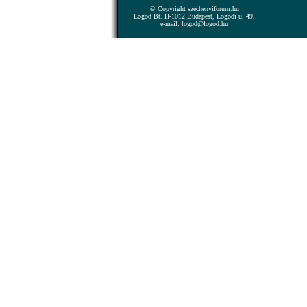
© Copyright szechenyiforum.hu
Logod Bt. H-1012 Budapest, Logodi u. 49.
e-mail: logod@logod.hu