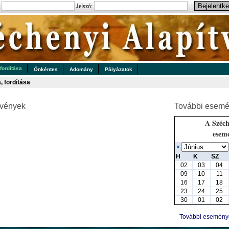
:
Jelszó:
 fordítása
Önkéntes
Adomány
Pályázatok
a, fordítása
zvények
További esemé
A Széch
esem
«
H
K
SZ
02
03
04
09
10
11
16
17
18
23
24
25
30
01
02
További esemén