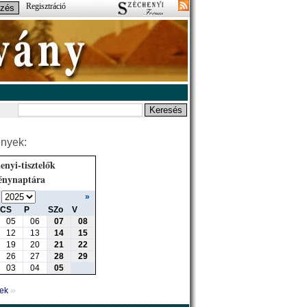
Regisztráció
nyek:
enyi-tisztelők
énynaptára
»
CS
P
SZo
V
05
06
07
08
12
13
14
15
19
20
21
22
26
27
28
29
03
04
05
»
yek