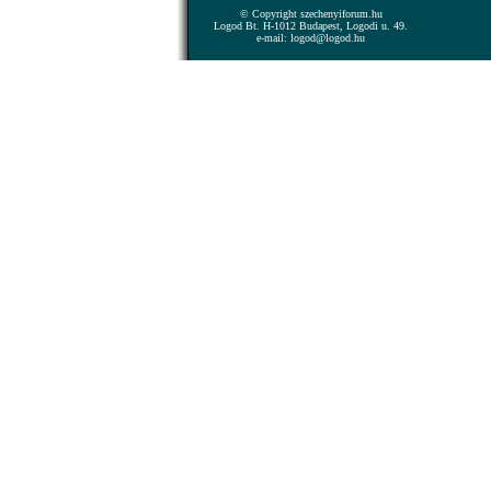
© Copyright szechenyiforum.hu
Logod Bt. H-1012 Budapest, Logodi u. 49.
e-mail: logod@logod.hu