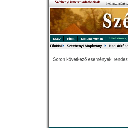
Széchenyi ismereti adatbázisok
Felhasználónév
Hitel átírása,
DSzD
Hírek
Dokumentumok
Főoldal
Széchenyi Alapítvány
Hitel átírás
Soron következő események, rende