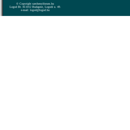
© Copyright szechenyiforum.hu
Logod Bt. H-1012 Budapest, Logodi u. 49.
e-mail: logod@logod.hu