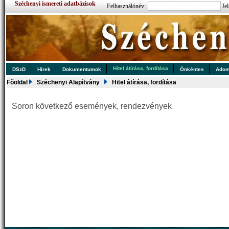
Széchenyi ismereti adatbázisok
Felhasználónév:
Jel
Hitel átírása, fordítása
DSzD
Hírek
Dokumentumok
Önkéntes
Ado
Főoldal
Széchenyi Alapítvány
Hitel átírása, fordítása
Soron következő események, rendezvények