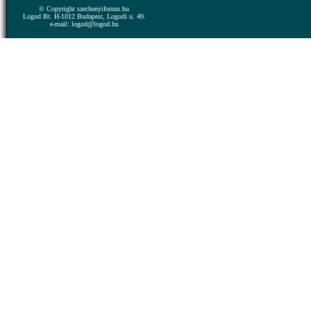
© Copyright szechenyiforum.hu
Logod Bt. H-1012 Budapest, Logodi u. 49.
e-mail: logod@logod.hu