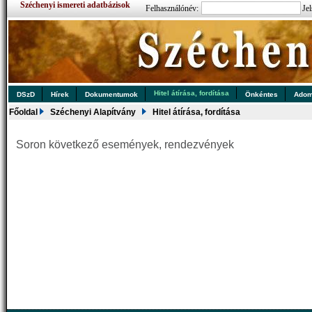
Széchenyi ismereti adatbázisok
Felhasználónév:
Jel
Hitel átírása, fordítása
DSzD
Hírek
Dokumentumok
Önkéntes
Ado
Főoldal
Széchenyi Alapítvány
Hitel átírása, fordítása
Soron következő események, rendezvények