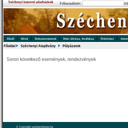
Széchenyi ismereti adatbázisok
Felhasználónév:
Jel
DSzD
Hírek
Dokumentumok
Hitel átírása, fordítása
Önkéntes
Ado
Főoldal
Széchenyi Alapítvány
Pályázatok
Soron következő események, rendezvények
© Copyright szechenyiforum.hu