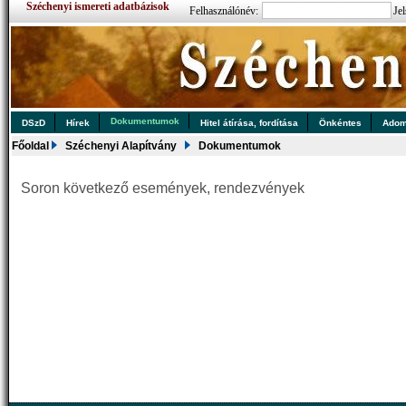
Széchenyi ismereti adatbázisok
Felhasználónév:
Jel
Dokumentumok
DSzD
Hírek
Hitel átírása, fordítása
Önkéntes
Ado
Főoldal
Széchenyi Alapítvány
Dokumentumok
Soron következő események, rendezvények