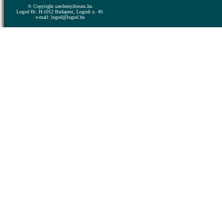
© Copyright szechenyiforum.hu
Logod Bt. H-1012 Budapest, Logodi u. 49.
e-mail: logod@logod.hu