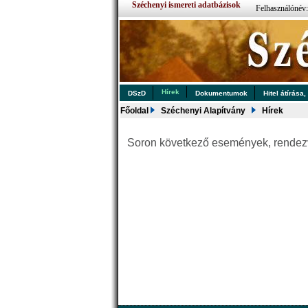
Széchenyi ismereti adatbázisok
Felhasználónév
Hírek
DSzD
Dokumentumok
Hitel átírása,
Főoldal
Széchenyi Alapítvány
Hírek
Soron következő események, rende