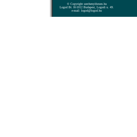
© Copyright szechenyiforum.hu
Logod Bt. H-1012 Budapest, Logodi u. 49.
e-mail: logod@logod.hu