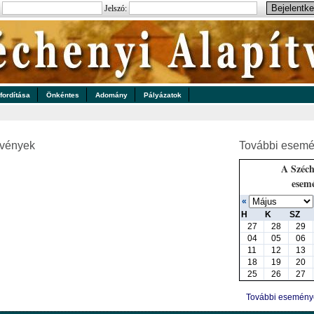
:
Jelszó:
 fordítása
Önkéntes
Adomány
Pályázatok
zvények
További esemé
A Széch
esem
«
H
K
SZ
27
28
29
04
05
06
11
12
13
18
19
20
25
26
27
További esemén