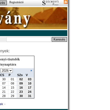
Regisztráció
nyek:
enyi-tisztelők
énynaptára
»
CS
P
SZo
V
30
01
02
03
07
08
09
10
14
15
16
17
21
22
23
24
28
29
30
31
»
yek