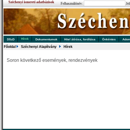
Széchenyi ismereti adatbázisok
Felhasználónév:
Jel
Hírek
DSzD
Dokumentumok
Hitel átírása, fordítása
Önkéntes
Ado
Főoldal
Széchenyi Alapítvány
Hírek
Soron következő események, rendezvények