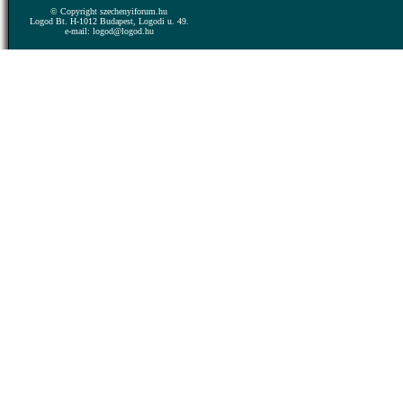
© Copyright szechenyiforum.hu
Logod Bt. H-1012 Budapest, Logodi u. 49.
e-mail: logod@logod.hu