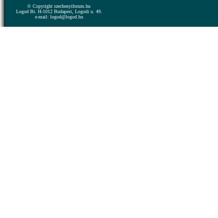
© Copyright szechenyiforum.hu
Logod Bt. H-1012 Budapest, Logodi u. 49.
e-mail: logod@logod.hu