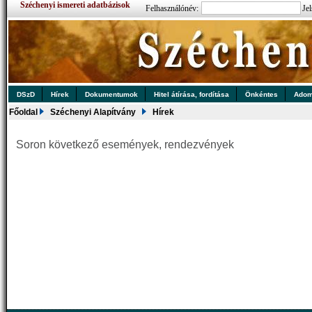
Széchenyi ismereti adatbázisok
Felhasználónév:
Jel
DSzD
Hírek
Dokumentumok
Hitel átírása, fordítása
Önkéntes
Ado
Főoldal
Széchenyi Alapítvány
Hírek
Soron következő események, rendezvények