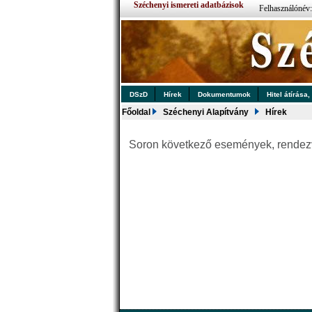
Széchenyi ismereti adatbázisok
Felhasználónév
DSzD
Hírek
Dokumentumok
Hitel átírása,
Főoldal
Széchenyi Alapítvány
Hírek
Soron következő események, rende