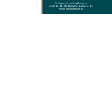
© Copyright szechenyiforum.hu
Logod Bt. H-1012 Budapest, Logodi u. 49.
e-mail: logod@logod.hu