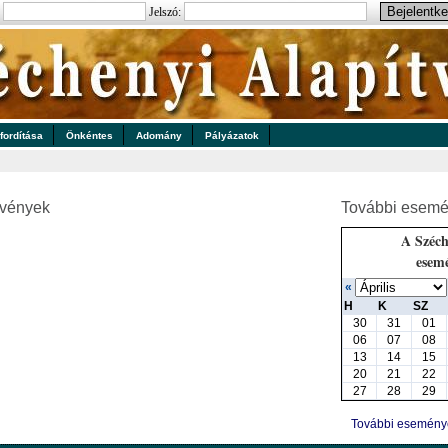
:
Jelszó:
 fordítása
Önkéntes
Adomány
Pályázatok
zvények
További esemé
A Széch
esem
«
H
K
SZ
30
31
01
06
07
08
13
14
15
20
21
22
27
28
29
További esemén