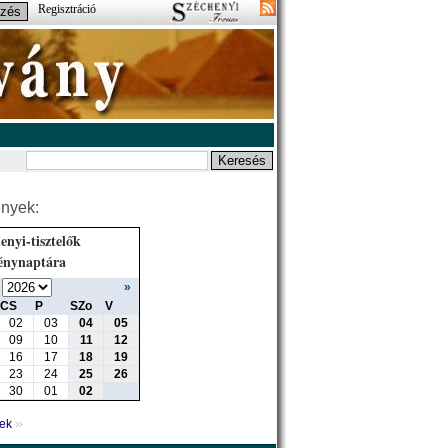
Regisztráció
nyek:
enyi-tisztelők
énynaptára
»
CS
P
SZo
V
02
03
04
05
09
10
11
12
16
17
18
19
23
24
25
26
30
01
02
»
yek