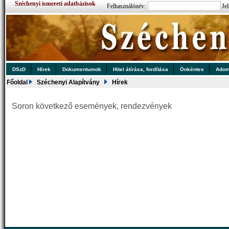
Széchenyi ismereti adatbázisok
Felhasználónév:
Jel
DSzD
Hírek
Dokumentumok
Hitel átírása, fordítása
Önkéntes
Ado
Főoldal
Széchenyi Alapítvány
Hírek
Soron következő események, rendezvények