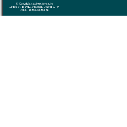
© Copyright szechenyiforum.hu
Logod Bt. H-1012 Budapest, Logodi u. 49.
e-mail: logod@logod.hu