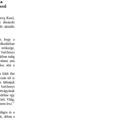
 a
Benő
berg Kunó,
t ábrázoló
ó aktuális
te, hogy a
dolkodásban
 öröksége,
. Széchenyi
ánkban máig
 valami, ami
ása, ami a
 földi élet
szán túl is
s láthatjuk
 Széchenyi
ettvágyának
vedelme egy
tel, Világ,
nem lesz.”
ilágra és a
tt, abban a