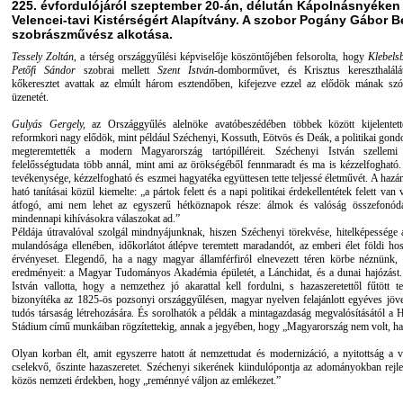
225. évfordulójáról szeptember 20-án, délután Kápolnásnyéken
Velencei-tavi Kistérségért Alapítvány. A szobor Pogány Gábor 
szobrászművész alkotása.
Tessely Zoltán
, a térség országgyűlési képviselője köszöntőjében felsorolta, hogy
Klebels
Petőfi Sándor
szobrai mellett
Szent István
-domborművet, és Krisztus kereszthalálá
kőkeresztet avattak az elmúlt három esztendőben, kifejezve ezzel az elődök mának szól
üzenetét.
Gulyás Gergely,
az Országgyűlés alelnöke avatóbeszédében többek között kijelentet
reformkori nagy elődök, mint például Széchenyi, Kossuth, Eötvös és Deák, a politikai gon
megteremtették a modern Magyarország tartópilléreit. Széchenyi István szellemi
felelősségtudata több annál, mint ami az örökségéből fennmaradt és ma is kézzelfogható
tevékenysége, kézzelfogható és eszmei hagyatéka együttesen tette teljessé életművét. A haz
ható tanításai közül kiemelte: „a pártok felett és a napi politikai érdekellentétek felett van
átfogó, ami nem lehet az egyszerű hétköznapok része: álmok és valóság összefonód
mindennapi kihívásokra válaszokat ad.”
Példája útravalóval szolgál mindnyájunknak, hiszen Széchenyi törekvése, hitelképessége a
mulandósága ellenében, időkorlátot átlépve teremtett maradandót, az emberi élet földi hos
érvényeset. Elegendő, ha a nagy magyar államférfiról elnevezett téren körbe néznünk, 
eredményeit: a Magyar Tudományos Akadémia épületét, a Lánchidat, és a dunai hajózást.
István vallotta, hogy a nemzethez jó akarattal kell fordulni, s hazaszeretettől fűtött t
bizonyítéka az 1825-ös pozsonyi országgyűlésen, magyar nyelven felajánlott egyéves jö
tudós társaság létrehozására. És sorolhatók a példák a mintagazdaság megvalósításától a Hi
Stádium című munkáiban rögzítettekig, annak a jegyében, hogy „Magyarország nem volt, ha
Olyan korban élt, amit egyszerre hatott át nemzettudat és modernizáció, a nyitottság a v
cselekvő, őszinte hazaszeretet. Széchenyi sikerének kiindulópontja az adományokban rejle
közös nemzeti érdekben, hogy „reménnyé váljon az emlékezet.”