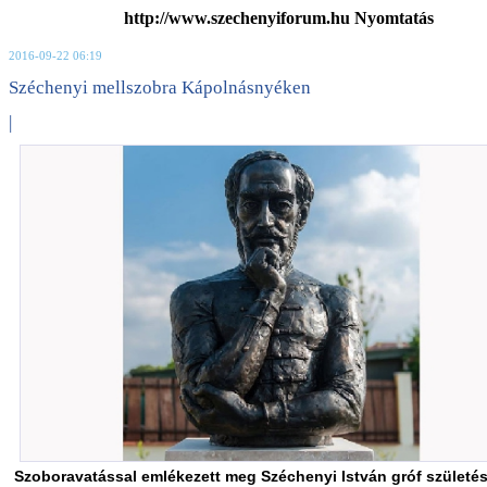
http://www.szechenyiforum.hu Nyomtatás
2016-09-22 06:19
Széchenyi mellszobra Kápolnásnyéken
|
Szoboravatással emlékezett meg Széchenyi István gróf születé