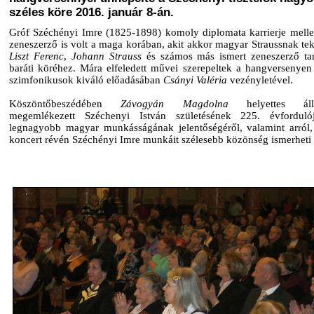
széles köre 2016. január 8-án.
Gróf Széchényi Imre (1825-1898) komoly diplomata karrierje mellet
zeneszerző is volt a maga korában, akit akkor magyar Straussnak teki
Liszt Ferenc
,
Johann Strauss
és számos más ismert zeneszerző tar
baráti köréhez. Mára elfeledett művei szerepeltek a hangverseny
szimfonikusok kiváló előadásában
Csányi Valéria
vezényletével.
Köszöntőbeszédében
Závogyán Magdolna
helyettes álla
megemlékezett Széchenyi István születésének 225. évfordulój
legnagyobb magyar munkásságának jelentőségéről, valamint arról
koncert révén Széchényi Imre munkáit szélesebb közönség ismerheti