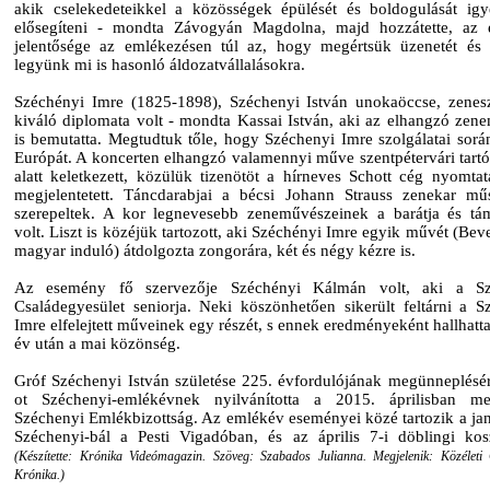
akik cselekedeteikkel a közösségek épülését és boldogulását ig
elősegíteni - mondta Závogyán Magdolna, majd hozzátette, az
jelentősége az emlékezésen túl az, hogy megértsük üzenetét és
legyünk mi is hasonló áldozatvállalásokra.
Széchényi Imre (1825-1898), Széchenyi István unokaöccse, zenes
kiváló diplomata volt - mondta Kassai István, aki az elhangzó zen
is bemutatta. Megtudtuk tőle, hogy Széchenyi Imre szolgálatai során
Európát. A koncerten elhangzó valamennyi műve szentpétervári tart
alatt keletkezett, közülük tizenötöt a hírneves Schott cég nyomtat
megjelentetett. Táncdarabjai a bécsi Johann Strauss zenekar mű
szerepeltek. A kor legnevesebb zeneművészeinek a barátja és tá
volt. Liszt is közéjük tartozott, aki Széchényi Imre egyik művét (Bev
magyar induló) átdolgozta zongorára, két és négy kézre is.
Az esemény fő szervezője Széchényi Kálmán volt, aki a Sz
Családegyesület seniorja. Neki köszönhetően sikerült feltárni a S
Imre elfelejtett műveinek egy részét, s ennek eredményeként hallhatt
év után a mai közönség.
Gróf Széchenyi István születése 225. évfordulójának megünneplésé
ot Széchenyi-emlékévnek nyilvánította a 2015. áprilisban me
Széchenyi Emlékbizottság. Az emlékév eseményei közé tartozik a jan
Széchenyi-bál a Pesti Vigadóban, és az április 7-i döblingi kos
(Készítette: Krónika Videómagazin. Szöveg: Szabados Julianna. Megjelenik: Közéleti
Krónika.)