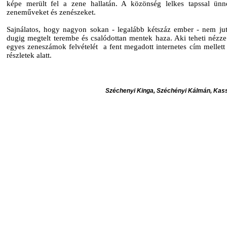
képe merült fel a zene hallatán. A közönség lelkes tapssal ünn
zeneműveket és zenészeket.
Sajnálatos, hogy nagyon sokan - legalább kétszáz ember - nem jut
dugig megtelt terembe és csalódottan mentek haza. Aki teheti nézz
egyes zeneszámok felvételét a fent megadott internetes cím mellett 
részletek alatt.
Széchenyi Kinga, Széchényi Kálmán, Kass