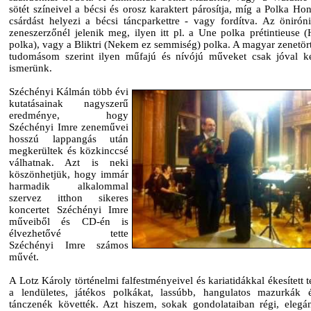
sötét színeivel a bécsi és orosz karaktert párosítja, míg a Polka Ho
csárdást helyezi a bécsi táncparkettre - vagy fordítva. Az önirón
zeneszerzőnél jelenik meg, ilyen itt pl. a Une polka prétintieuse 
polka), vagy a Bliktri (Nekem ez semmiség) polka. A magyar zenetör
tudomásom szerint ilyen műfajú és nívójú műveket csak jóval k
ismerünk.
Széchényi Kálmán több évi
kutatásainak nagyszerű
eredménye, hogy
Széchényi Imre zeneművei
hosszú lappangás után
megkerültek és közkinccsé
válhatnak. Azt is neki
köszönhetjük, hogy immár
harmadik alkalommal
szervez itthon sikeres
koncertet Széchényi Imre
műveiből és CD-én is
élvezhetővé tette
Széchényi Imre számos
művét.
A Lotz Károly történelmi falfestményeivel és kariatidákkal ékesített
a lendületes, játékos polkákat, lassúbb, hangulatos mazurkák 
tánczenék követték. Azt hiszem, sokak gondolataiban régi, elegá