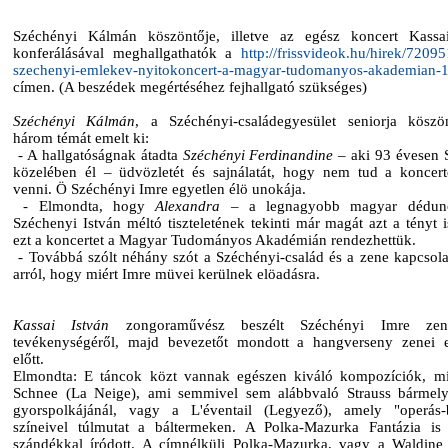
Széchényi Kálmán köszöntője, illetve az egész koncert Kassa
konferálásával meghallgathatók a
http://frissvideok.hu/hirek/7209
szechenyi-emlekev-nyitokoncert-a-magyar-tudomanyos-akademian-1
címen. (A beszédek megértéséhez fejhallgató szükséges)
Széchényi Kálmán
, a Széchényi-családegyesület seniorja köszö
három témát emelt ki:
- A hallgatóságnak átadta
Széchényi Ferdinandine
– aki 93 évesen 
közelében él – üdvözletét és sajnálatát, hogy nem tud a koncert
venni. Ö Széchényi Imre egyetlen élö unokája.
- Elmondta, hogy
Alexandra
– a legnagyobb magyar dédun
Széchenyi István méltó tiszteletének tekinti már magát azt a tényt 
ezt a koncertet a Magyar Tudományos Akadémián rendezhettük.
- Továbbá szólt néhány szót a Széchényi-család és a zene kapcsolat
arról, hogy miért Imre müvei kerülnek elöadásra.
Kassai István
zongoraművész beszélt Széchényi Imre zene
tevékenységéről, majd bevezetőt mondott a hangverseny zenei 
előtt.
Elmondta: E táncok közt vannak egészen kiváló kompozíciók, mi
Schnee (La Neige), ami semmivel sem alábbvaló Strauss bármely
gyorspolkájánál, vagy a L'éventail (Legyező), amely "operás-b
színeivel túlmutat a báltermeken. A Polka-Mazurka Fantázia is
szándékkal íródott. A címnélküli Polka-Mazurka, vagy a Waldin