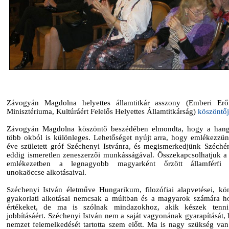
Závogyán Magdolna helyettes államtitkár asszony (Emberi Erő
Minisztériuma, Kultúráért Felelős Helyettes Államtitkárság)
köszöntő
Závogyán Magdolna köszöntő beszédében elmondta, hogy a hang
több okból is különleges. Lehetőséget nyújt arra, hogy emlékezzü
éve született gróf Széchenyi Istvánra, és megismerkedjünk Széché
eddig ismeretlen zeneszerzői munkásságával. Összekapcsolhatjuk a
emlékezetben a legnagyobb magyarként őrzött államférfi 
unokaöccse alkotásaival.
Széchenyi István életműve Hungarikum, filozófiai alapvetései, kö
gyakorlati alkotásai nemcsak a múltban és a magyarok számára h
értékeket, de ma is szólnak mindazokhoz, akik készek tenni
jobbításáért. Széchenyi István nem a saját vagyonának gyarapítását,
nemzet felemelkedését tartotta szem előtt. Ma is nagy szükség van