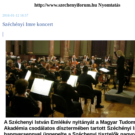
http://www.szechenyiforum.hu Nyomtatás
2016-01-12 16:57
Széchényi Imre koncert
|
A Széchenyi István Emlékév nyitányát a Magyar Tudo
Akadémia csodálatos dísztermében tartott Széchényi 
hangversennyel ünnepelte a Széchenyi tisztelők nagy