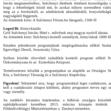
István megismeréséhez, Széchenyi életének történeti kronológiája st
hogy a lehetőségek közül mit, és azokat milyen sorrendben valós
meg az a forrásoktól, az adatbázisok aktualitásától, bonyolultságá
nagyságától függenek.
Az érintettek köre: A Széchenyi Fórum.hu látogatói, 1500 fő
Logod Bt.
Könyvkiadás
Gróf Széchenyi István: Hitel c. művének mai magyar nyelvű átirata.
Az érintettek köre: Széchenyi-tisztelő személyek, könyvtárak 1000 fő
Emailen jelentkezett programjának megfogalmazása nélkül Szala
Egervölgyi Dezső, Jeszenszky Géza.
Szóban közölte részvételi szándékát konkrét program nélkül 
Önkormányzata és az Eszterháza Központ.
Természetesen készítik a programjaikat az alapítók az Országos S
Kör, a Széchenyi Társaság és a Széchenyi Alapítvány.
Figyelem!
Tekintettel arra, hogy programokkal leget csatlakozni, a
kell a csatlakozási ürlapot kitölteni, ahány programot tervez egy sz
vagy személy.
Az emlékév hivatalos bejelentése, a felhívás országos közzété
sajtótájékoztató keretében 2015. március közepén történi
Földművelésügyi Minisztériumban a Darányi-termeben.