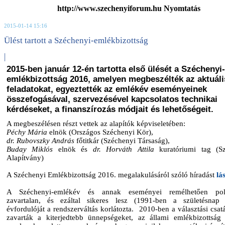
http://www.szechenyiforum.hu Nyomtatás
2015-01-14 15:16
Ülést tartott a Széchenyi-emlékbizottság
|
2015-ben január 12-én tartotta első ülését a Széchenyi-
emlékbizottság 2016, amelyen megbeszélték az aktuáli
feladatokat, egyeztették az emlékév eseményeinek
összefogásával, szervezésével kapcsolatos technikai
kérdéseket, a finanszírozás módjait és lehetőségeit.
A megbeszélésen részt vettek az alapítók képviseletében:
Péchy Mária
elnök (Országos Széchenyi Kör),
dr. Rubovszky András
főtitkár (Széchenyi Társaság),
Buday Miklós
elnök és
dr. Horváth Attila
kuratóriumi tag (Sz
Alapítvány)
A Széchenyi Emlékbizottság 2016. megalakulásáról szóló híradást
lás
A Széchenyi-emlékév és annak eseményei remélhetően polit
zavartalan, és ezáltal sikeres lesz (1991-ben a születésnap
évfordulóját a rendszerváltás korlátozta. 2010-ben a választási csat
zavarták a kiterjedtebb ünnepségeket, az állami emlékbizottság 