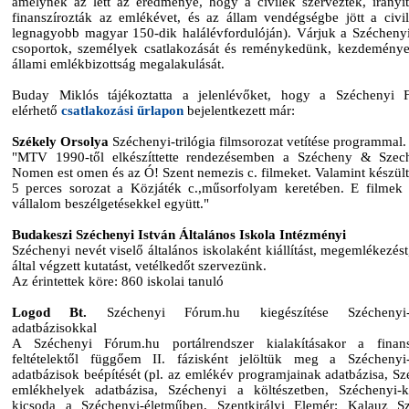
amelynek az lett az eredménye, hogy a civilek szervezték, irányít
finanszírozták az emlékévet, és az állam vendégségbe jött a civi
legnagyobb magyar 150-dik halálévfordulóján). Várjuk a Széchenyi-
csoportok, személyek csatlakozását és reménykedünk, kezdemény
állami emlékbizottság megalakulását.
Buday Miklós tájékoztatta a jelenlévőket, hogy a Széchenyi 
elérhető
csatlakozási űrlapon
bejelentkezett már:
Székely Orsolya
Széchenyi-trilógia filmsorozat vetítése programmal.
"MTV 1990-től elkészíttette rendezésemben a Szécheny & Szec
Nomen est omen és az Ó! Szent nemezis c. filmeket. Valamint készült
5 perces sorozat a Közjáték c.,műsorfolyam keretében. E filmek v
vállalom beszélgetésekkel együtt."
Budakeszi Széchenyi István Általános Iskola Intézményi
Széchenyi nevét viselő általános iskolaként kiállítást, megemlékezés
által végzett kutatást, vetélkedőt szervezünk.
Az érintettek köre: 860 iskolai tanuló
Logod Bt.
Széchenyi Fórum.hu kiegészítése Széchenyi-i
adatbázisokkal
A Széchenyi Fórum.hu portálrendszer kialakításakor a finans
feltételektől függőem II. fázisként jelöltük meg a Széchenyi-
adatbázisok beépítését (pl. az emlékév programjainak adatbázisa, Sz
emlékhelyek adatbázisa, Széchenyi a költészetben, Széchenyi-k
kicsoda a Széchenyi-életműben, Szentkirályi Elemér: Kalauz S