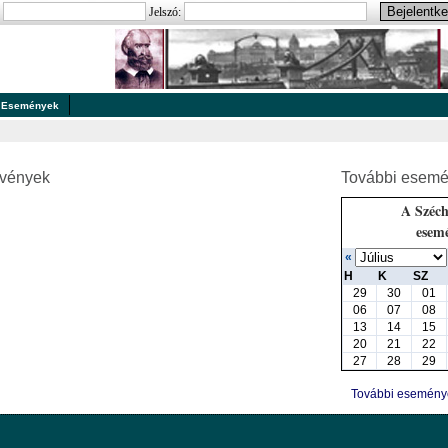
:
Jelszó:
Események
zvények
További esemé
A Széch
esem
«
H
K
SZ
29
30
01
06
07
08
13
14
15
20
21
22
27
28
29
További esemén