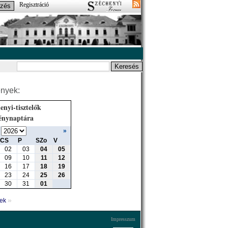
Regisztráció
nyek:
enyi-tisztelők
énynaptára
»
CS
P
SZo
V
02
03
04
05
09
10
11
12
16
17
18
19
23
24
25
26
30
31
01
»
yek
Impresszum