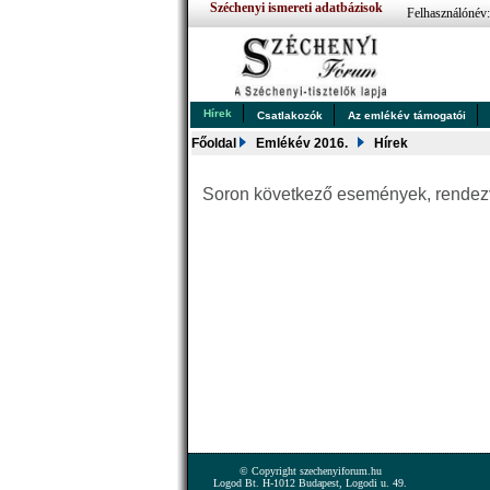
Széchenyi ismereti adatbázisok
Felhasználónév
Hírek
Csatlakozók
Az emlékév támogatói
Főoldal
Emlékév 2016.
Hírek
Soron következő események, rende
© Copyright szechenyiforum.hu
Logod Bt. H-1012 Budapest, Logodi u. 49.