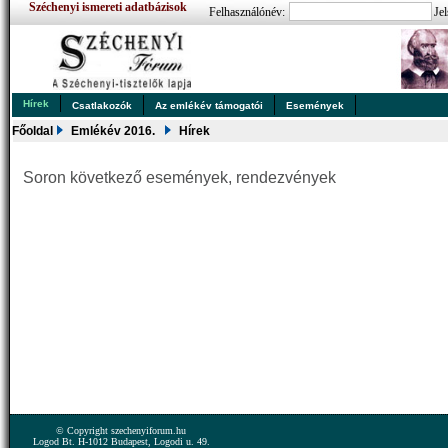
Széchenyi ismereti adatbázisok
Felhasználónév:
Jel
Hírek
Csatlakozók
Az emlékév támogatói
Események
Főoldal
Emlékév 2016.
Hírek
Soron következő események, rendezvények
© Copyright szechenyiforum.hu
Logod Bt. H-1012 Budapest, Logodi u. 49.