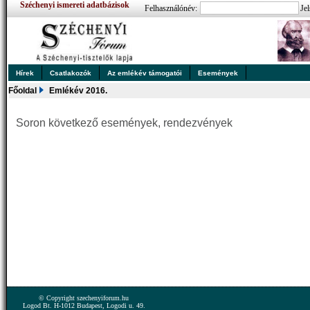
Széchenyi ismereti adatbázisok
Felhasználónév:
Jel
Hírek
Csatlakozók
Az emlékév támogatói
Események
Főoldal
Emlékév 2016.
Soron következő események, rendezvények
© Copyright szechenyiforum.hu
Logod Bt. H-1012 Budapest, Logodi u. 49.