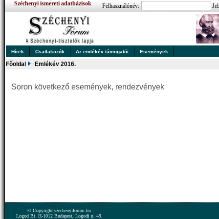
Széchenyi ismereti adatbázisok
Felhasználónév:
Jel
Hírek
Csatlakozók
Az emlékév támogatói
Események
Főoldal
Emlékév 2016.
Soron következő események, rendezvények
© Copyright szechenyiforum.hu
Logod Bt. H-1012 Budapest, Logodi u. 49.