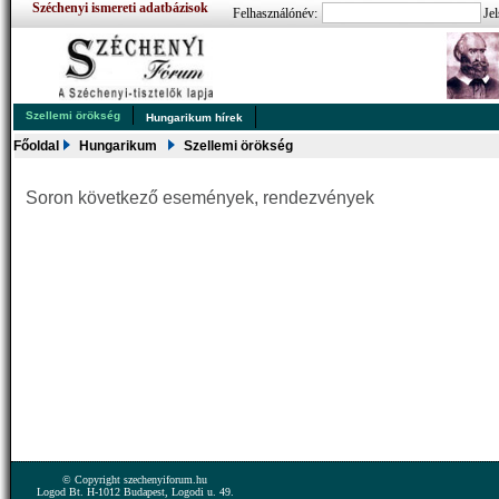
Széchenyi ismereti adatbázisok
Felhasználónév:
Jel
Szellemi örökség
Hungarikum hírek
Főoldal
Hungarikum
Szellemi örökség
Soron következő események, rendezvények
© Copyright szechenyiforum.hu
Logod Bt. H-1012 Budapest, Logodi u. 49.