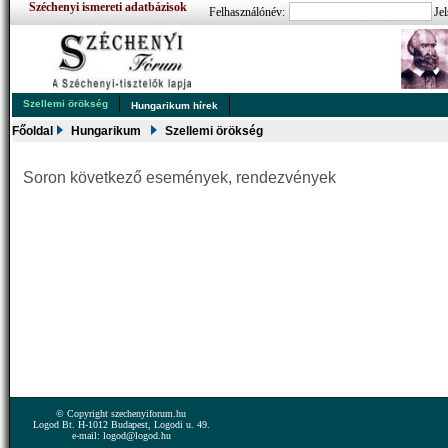
Széchenyi ismereti adatbázisok
Felhasználónév:
Jel
Szellemi örökség
Hungarikum hírek
Főoldal
Hungarikum
Szellemi örökség
Soron következő események, rendezvények
© Copyright szechenyiforum.hu
Logod Bt. H-1012 Budapest, Logodi u. 49.
e-mail: logod@logod.hu